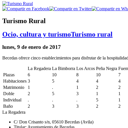
Turismo Rural
Ocio, cultura y turismo
Turismo rural
lunes, 9 de enero de 2017
Becedas ofrece cinco establecimientos para disfrutar de la hospitalidad
La Regadera
La Bimborra
Los Arcos
Peña Negra
Fuent
Plazas
6
10
8
10
7
Habitaciones
3
5
4
4
4
Matrimonio
1
.
1
2
2
Doble
2
5
3
1
1
Individual
.
.
.
5
1
Baño
2
3
3
2
2
La Regadera
C/ Don Crisanto s/n, 05610 Becedas (Avila)
Titular: Ayuntamiento de Becedas