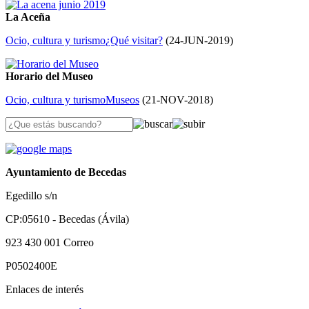
La Aceña
Ocio, cultura y turismo
¿Qué visitar?
(
24-JUN-2019
)
Horario del Museo
Ocio, cultura y turismo
Museos
(
21-NOV-2018
)
Ayuntamiento de Becedas
Egedillo s/n
CP:05610 - Becedas (Ávila)
923 430 001
Correo
P0502400E
Enlaces de interés