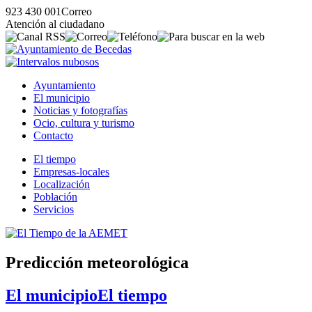
923 430 001
Correo
Atención al ciudadano
Ayuntamiento
El municipio
Noticias y fotografías
Ocio, cultura y turismo
Contacto
El tiempo
Empresas-locales
Localización
Población
Servicios
Predicción meteorológica
El municipio
El tiempo