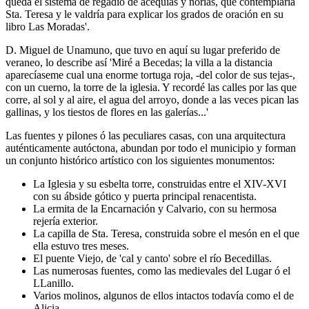
queda el sistema de regadío de acequias y norias, que contemplaría
Sta. Teresa y le valdría para explicar los grados de oración en su
libro Las Moradas'.
D. Miguel de Unamuno, que tuvo en aquí su lugar preferido de
veraneo, lo describe así 'Miré a Becedas; la villa a la distancia
aparecíaseme cual una enorme tortuga roja, -del color de sus tejas-,
con un cuerno, la torre de la iglesia. Y recordé las calles por las que
corre, al sol y al aire, el agua del arroyo, donde a las veces pican las
gallinas, y los tiestos de flores en las galerías...'
Las fuentes y pilones ó las peculiares casas, con una arquitectura
auténticamente autóctona, abundan por todo el municipio y forman
un conjunto histórico artístico con los siguientes monumentos:
La Iglesia y su esbelta torre, construidas entre el XIV-XVI
con su ábside gótico y puerta principal renacentista.
La ermita de la Encarnación y Calvario, con su hermosa
rejería exterior.
La capilla de Sta. Teresa, construida sobre el mesón en el que
ella estuvo tres meses.
El puente Viejo, de 'cal y canto' sobre el río Becedillas.
Las numerosas fuentes, como las medievales del Lugar ó el
LLanillo.
Varios molinos, algunos de ellos intactos todavía como el de
Alicia.