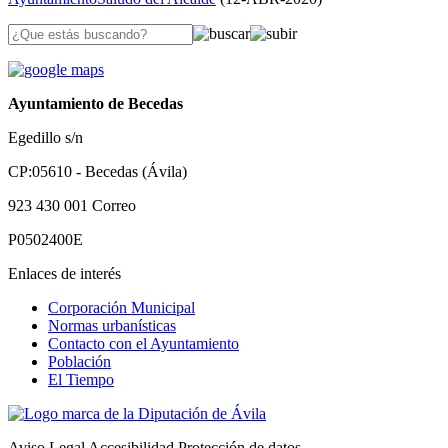
Ayuntamiento de Becedas
Egedillo s/n
CP:05610 - Becedas (Ávila)
923 430 001
Correo
P0502400E
Enlaces de interés
Corporación Municipal
Normas urbanísticas
Contacto con el Ayuntamiento
Población
El Tiempo
Aviso Legal
Accesibilidad
Protección de datos